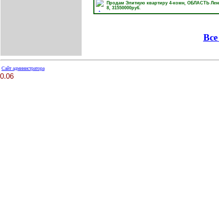
Продам Элитную квартиру 4-комн, ОБЛАСТЬ Лени
8
,
31550000py6.
Все
Сайт администратора
0.06