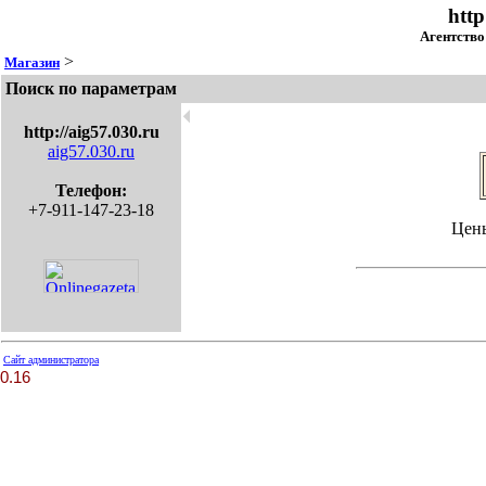
http
Агентство
>
Магазин
Поиск по параметрам
🞀
http://aig57.030.ru
aig57.030.ru
Телефон:
+7-911-147-23-18
Цен
Сайт администратора
0.16